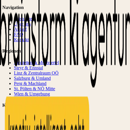
Navigation
Leistungen
Über uns
Ablauf
FAQ
Kontakt
Regionen
Amstetten & Mostviertel
Steyr & Ennstal
Linz & Zentralraum OÖ
Salzburg & Umland
Perg & Machland
St. Pölten & NÖ Mitte
Wien & Umgebung
Kontakt
info@brainstorm-werbeagentur.at
+43 660 520 3171