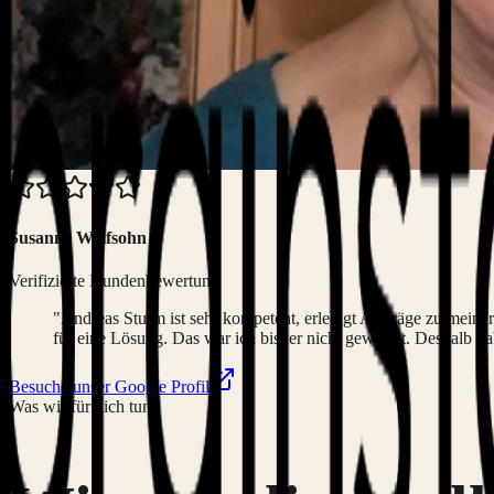
Susanne Wolfsohn
Verifizierte Kundenbewertung
"Andreas Sturm ist sehr kompetent, erledigt Aufträge zu meiner 
für eine Lösung. Das war ich bisher nicht gewohnt. Deshalb ha
Besuche unser Google Profil
Was wir für dich tun