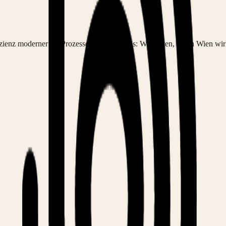
zienz moderner KI-Prozesse. Das Ergebnis: Webseiten, die in Wien wir