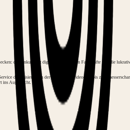
Becken: du konkurrierst digital um die besten Fachkräfte und die lukrat
Service digitalisiert. Von der Planung in Videocalls bis zum messersc
 ins Auge sticht.