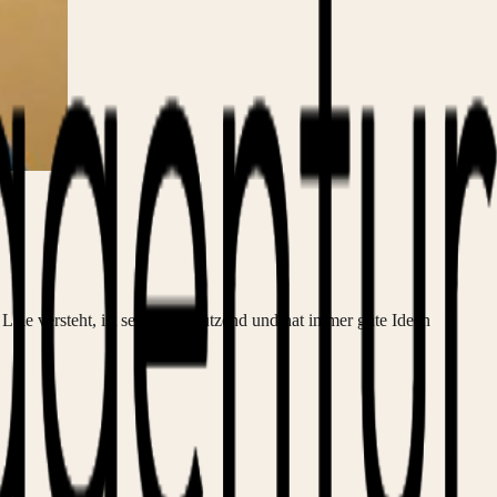
Laie versteht, ist sehr unterstützend und hat immer gute Ideen