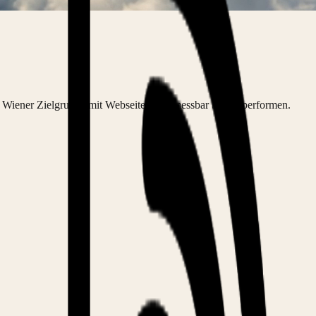
e Wiener Zielgruppe mit Webseiten, die messbar besser performen.