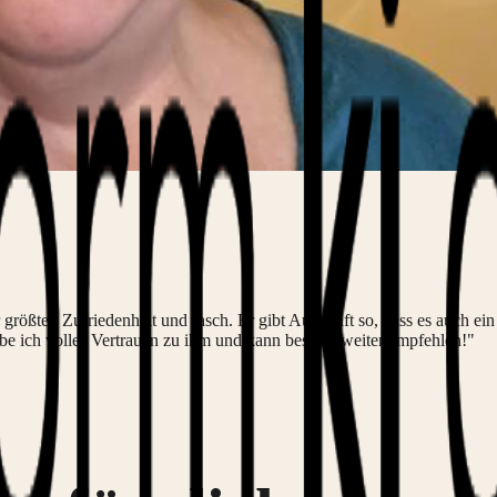
größten Zufriedenheit und rasch. Er gibt Auskunft so, dass es auch ein 
be ich volles Vertrauen zu ihm und kann bestens weiter empfehlen!"